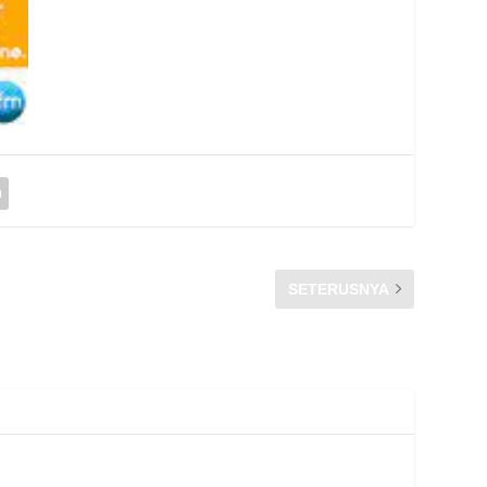
SETERUSNYA
CONTEST #BiruItuFillo