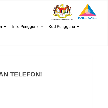
n
Info Pengguna
Kod Pengguna
AN TELEFON!