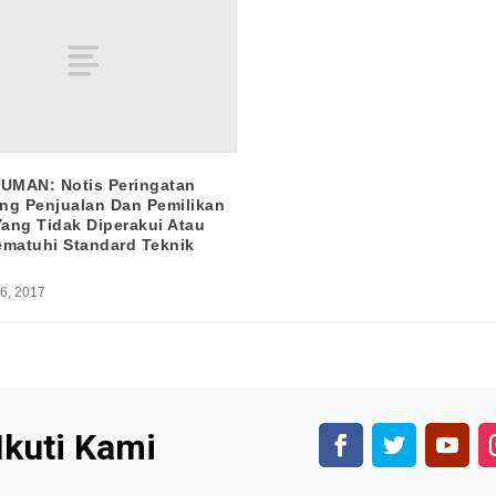
MAN: Notis Peringatan
ng Penjualan Dan Pemilikan
Yang Tidak Diperakui Atau
ematuhi Standard Teknik
6, 2017
Ikuti Kami