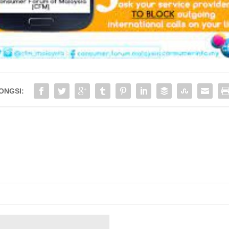
ONGSI:
LEGE, NILAI, NEGERI