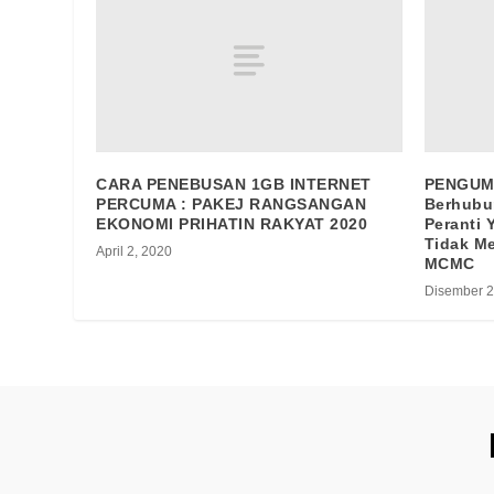
CARA PENEBUSAN 1GB INTERNET
PENGUMU
PERCUMA : PAKEJ RANGSANGAN
Berhubu
EKONOMI PRIHATIN RAKYAT 2020
Peranti 
Tidak M
April 2, 2020
MCMC
Disember 2