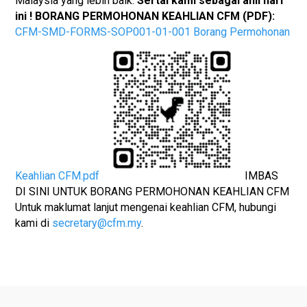
Malaysia yang lebih baik.
Sertai kami sebagai ahli hari
ini !
BORANG PERMOHONAN KEAHLIAN CFM (PDF):
CFM-SMD-FORMS-SOP001-01-001 Borang Permohonan
Keahlian CFM.pdf
IMBAS
DI SINI UNTUK BORANG PERMOHONAN KEAHLIAN CFM
Untuk maklumat lanjut mengenai keahlian CFM, hubungi
kami di
secretary@cfm.my
.