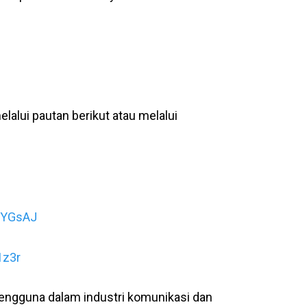
lui pautan berikut atau melalui
qVYGsAJ
1z3r
engguna dalam industri komunikasi dan