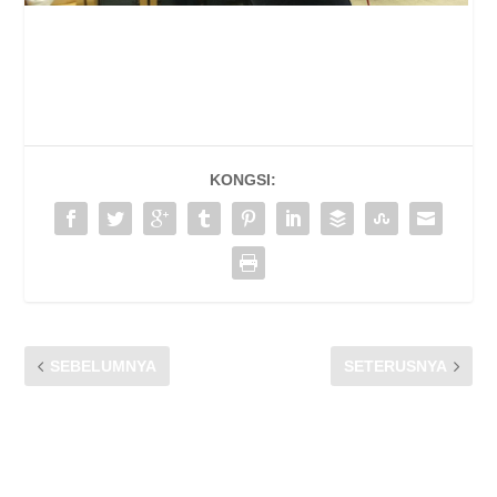
KONGSI:
SEBELUMNYA
SETERUSNYA
HELLO? HELLOOO?!?
BERHATI-HATI! Jangan Jadi
Panggilan Terputus – Apa,
Mangsa PENIPUAN Telefon!
Mengapa dan Siapa yang
harus dipersalahkan?