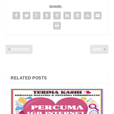
SHARE:
PREVIOUS
NEXT
Billing Disputes
CFM POCKET TALK AT CJ
WOW SHOP
RELATED POSTS