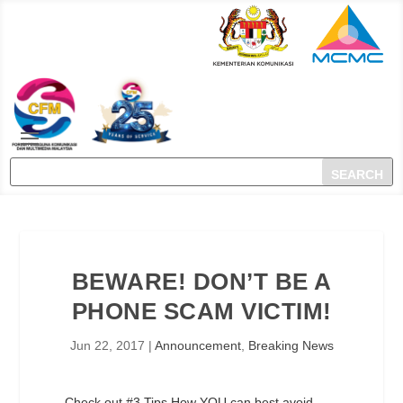
BEWARE! DON’T BE A
PHONE SCAM VICTIM!
Jun 22, 2017
|
Announcement
,
Breaking News
Check out #3 Tips How YOU can best avoid