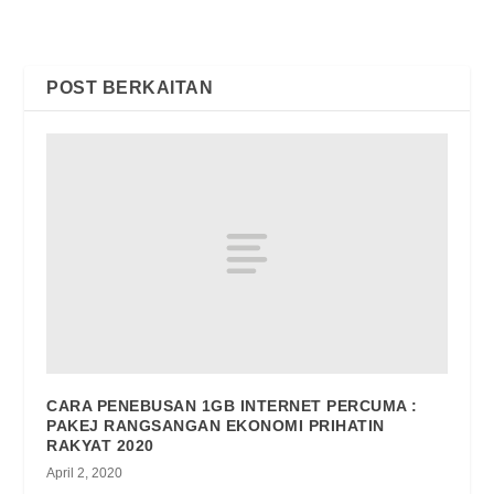
PRIVASI TELEFON PINTAR
PENYAMPAI RADIO
ANDA DARIPADA ‘STALKER’
CAPITAL FM
POST BERKAITAN
CARA PENEBUSAN 1GB INTERNET PERCUMA :
PAKEJ RANGSANGAN EKONOMI PRIHATIN
RAKYAT 2020
April 2, 2020