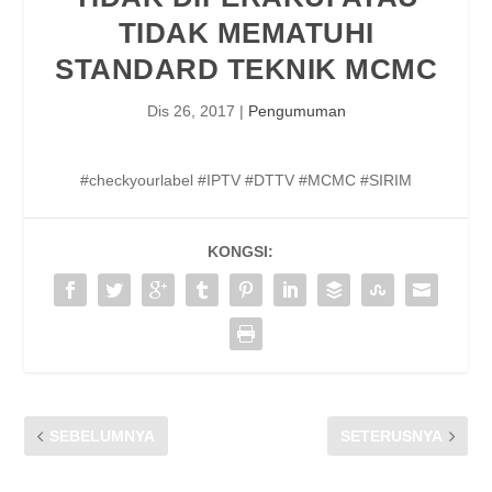
TIDAK MEMATUHI
STANDARD TEKNIK MCMC
Dis 26, 2017
|
Pengumuman
#
checkyourlabel
#
IPTV
#
DTTV
#
MCMC
#
SIRIM
KONGSI:
SEBELUMNYA
SETERUSNYA
TIPS UNTUK LINDUNGI
ASHLEY CHAN –