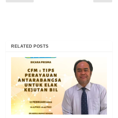
HOW TO DISABLE DIRECT
ONLINE POCKET TALK
CARRIER PAYMENT
BERSAMA PUSAT
METHOD ON YOUR
EKONOMI DIGITAL
DEVICE
KELUARGA MALAYSIA
(PEDI) KLUSTER
JERANTUT PAHANG
RELATED POSTS