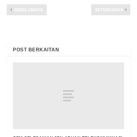
SEBELUMNYA
SETERUSNYA
Buletin SHOUT! Edisi 2019
PERISIAN FREEMIUM
ADAKAH IA BENAR
PERCUMA? | CFM
POST BERKAITAN