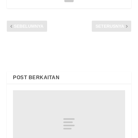
SEBELUMNYA
SETERUSNYA
CFM MENGHADIRI MAJLIS
Rangkaian Kita Rangkaian
PELANCARAN HARI
Malaysia: Maxis komited
PENGGUNA KEBANGSAAN
untuk berkhidmat demi
PERINGKAT NEGERI
seluruh rakyat Malaysia
KEDAH
kekal berhubung
POST BERKAITAN