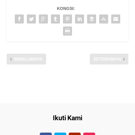
KONGSI:
SEBELUMNYA
SETERUSNYA
SESI POCKET TALK CFM
PROGRAM MADANI
RANGERS BERSAMA
RAKYAT 2025 SABAH
PERSATUAN KOMUNIKASI
(PERKOM) DI UNIVERSITI
UTARA MALAYSIA (UUM)
Ikuti Kami