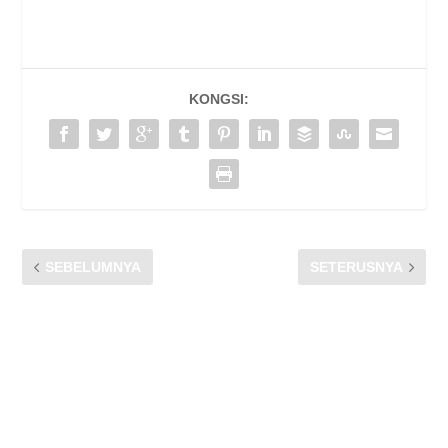
KONGSI:
SEBELUMNYA
SETERUSNYA
NGOPI AGENSI: SESI
SESI PEMBENTANGAN
PERKONGSIAN ILMU
KERTAS KERJA CFM
BERSAMA AGENSI
RANGERS DAN
KERAJAAN
MESYUARAT
JAWATANKUASA KERJA
ADVOKASI DAN
JANGKAUAN YANG KE-5