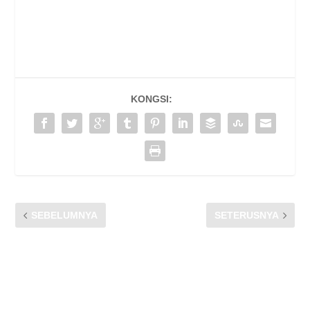
KONGSI:
SEBELUMNYA
SETERUSNYA
MASALAH RANGKAIAN –
2020 BENGKEL
ADUAN TERTINGGI
PERANCANGAN CFM,
DILAPORKAN PENGGUNA
GENTING HIGHLANDS,
KEPADA CFM BAGI
PAHANG
SETENGAH TAHUN 2019