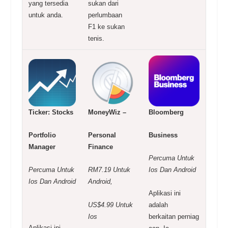
yang tersedia
sukan dari
untuk
anda.
perlumbaan
F1
ke sukan
tenis.
Ticker: Stocks
MoneyWiz –
Bloomberg
Portfolio
Personal
Business
Manager
Finance
Percuma Untuk
Percuma Untuk
RM7.19 Untuk
Ios Dan
Android
Ios Dan
Android
Android,
Aplikasi ini
US$4.99 Untuk
adalah
Ios
berkaitan
perniag
Aplikasi ini