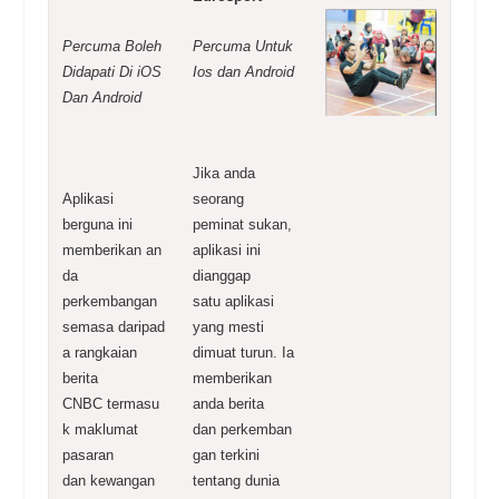
Percuma
Boleh
Percuma Untuk
Didapati Di iOS
Ios dan Android
Dan
Android
Jika anda
Aplikasi
seorang
berguna ini
peminat
sukan,
memberikan
an
aplikasi ini
da
dianggap
perkembangan
satu
aplikasi
semasa
daripad
yang mesti
a rangkaian
dimuat turun.
Ia
berita
memberikan
CNBC
termasu
anda berita
k maklumat
dan
perkemban
pasaran
gan terkini
dan
kewangan
tentang
dunia