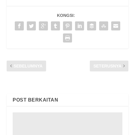
KONGSI:
SEBELUMNYA
SETERUSNYA
AZLAN SULAIMAN – DARI
ANN OSMAN-PETINJU
KACA MATA
MMA
POST BERKAITAN