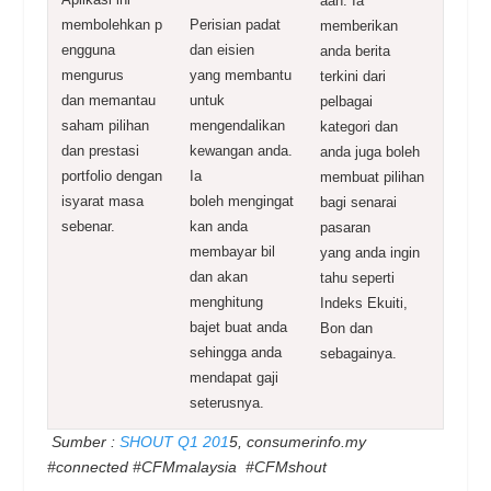
aan. Ia
membolehkan
p
Perisian padat
memberikan
engguna
dan eisien
anda
berita
mengurus
yang
membantu
terkini dari
dan
memantau
untuk
pelbagai
saham pilihan
mengendalikan
kategori
dan
dan
prestasi
kewangan anda.
anda juga boleh
portfolio dengan
Ia
membuat
pilihan
isyarat
masa
boleh
mengingat
bagi senarai
sebenar.
kan anda
pasaran
membayar bil
yang
anda ingin
dan akan
tahu seperti
menghitung
Indeks
Ekuiti,
bajet buat anda
Bon dan
sehingga anda
sebagainya.
mendapat gaji
seterusnya.
Sumber :
SHOUT Q1 201
5, consumerinfo.my
#connected #CFMmalaysia #CFMshout