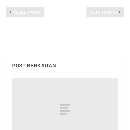
SEBELUMNYA
SETERUSNYA
SENARAI BANTUAN
PENAMBAHBAIKAN
DARIPADA PERKHIDMATAN
PENYELESAIAN ADUAN
PERKHIDMATAN
PENGGUNA MELALUI
PELANGGAN
KAJIAN SEMULA KOD
AMALAN AM PENGGUNA
(GCC)
POST BERKAITAN