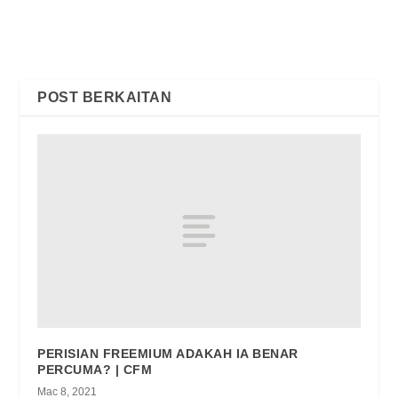
PENGGUNA BOLEH RUGI
NASI LEMAK KOPI O di TV9
BESAR MELALUI CETAK
ROMPAK DIGITAL
POST BERKAITAN
PERISIAN FREEMIUM ADAKAH IA BENAR
PERCUMA? | CFM
Mac 8, 2021