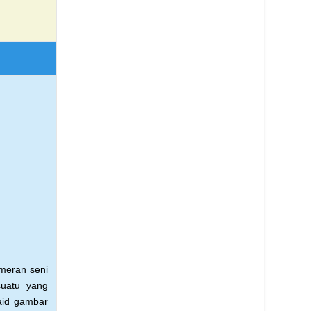
meran seni
uatu yang
aid gambar