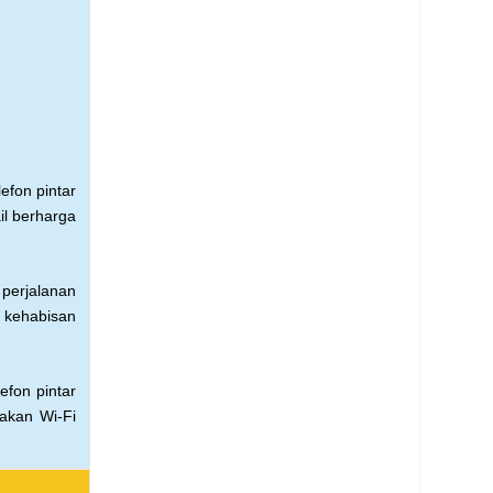
lefon pintar
fail berharga
perjalanan
 kehabisan
lefon pintar
akan Wi-Fi