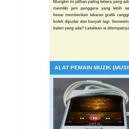
Mungkin ini pilihan paling ketara yang ad
memiliki jam
penggera yang lebih s
besar
memberikan lakaran grafik cangg
boleh dipudar dan banyak lagi.
Semestin
bateri
yang ada? Letakkan ia ditempatn
ALAT PEMAIN MUZIK
(
MUSI