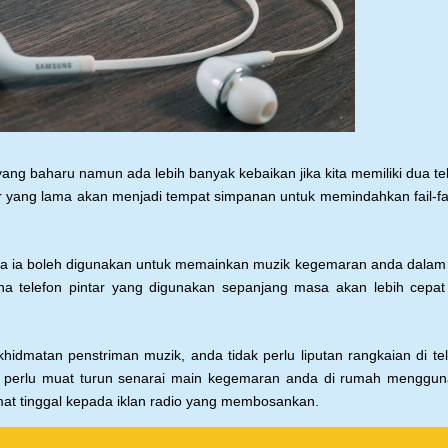
 yang
baharu namun ada lebih banyak kebaikan jika
kita memiliki dua te
tar yang lama akan
menjadi tempat simpanan untuk memindahkan
fail-
ya ia boleh
digunakan untuk memainkan muzik kegemaran
anda dalam 
na telefon pintar yang digunakan
sepanjang masa akan lebih cepat
rkhidmatan
penstriman muzik, anda tidak perlu liputan
rangkaian di te
 perlu muat
turun senarai main kegemaran anda di rumah
menggun
at tinggal kepada iklan radio yang
membosankan.