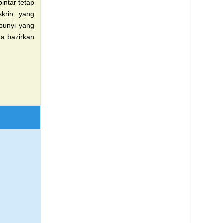
pintar tetap
 skrin yang
 bunyi yang
a bazirkan