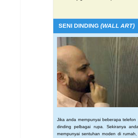
SENI DINDING
(
WALL ART)
Jika anda mempunyai beberapa telefon 
dinding pelbagai rupa. Sekiranya
and
mempunyai sentuhan
moden di rumah,