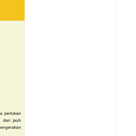
a perlukan
an
dari jauh
pergerakan