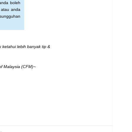
anda boleh
 atau anda
esungguhan
 ketahui lebih banyak tip &
of Malaysia (CFM)~