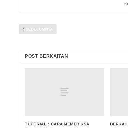
K
SEBELUMNYA
CARA MENGESAN REKOD PENGGUNAAN DATA & LOG PA
POST BERKAITAN
TUTORIAL : CARA MEMERIKSA
BERKAH