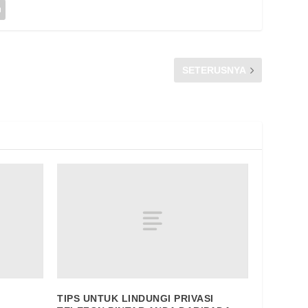
SETERUSNYA
FOGRAFIK – TIP ELAK HADAPI MASALAH PERTIKAIAN BIL
TIPS UNTUK LINDUNGI PRIVASI