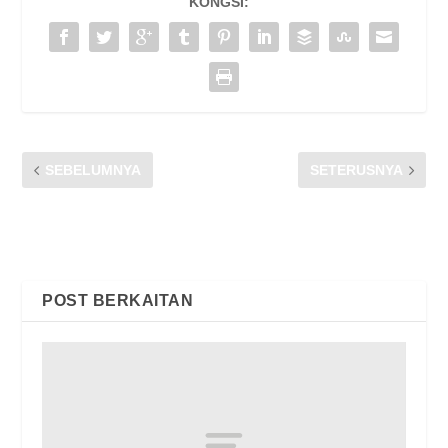
KONGSI:
SEBELUMNYA
SETERUSNYA
SUJANA MOHD REJAB –
KISAH BENAR:KUALITI
INSPIRASI MALAYSIA
LIPUTAN-JALUR LEBAR
TIDAK MEMUASKAN
POST BERKAITAN