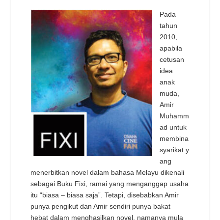
Pada
tahun
2010,
apabila
cetusan
idea
anak
muda,
Amir
Muhamm
ad untuk
membina
syarikat y
ang
menerbitkan novel dalam bahasa Melayu dikenali
sebagai Buku Fixi, ramai yang menganggap usaha
itu “biasa – biasa saja”. Tetapi, disebabkan Amir
punya pengikut dan Amir sendiri punya bakat
hebat dalam menghasilkan novel, namanya mula